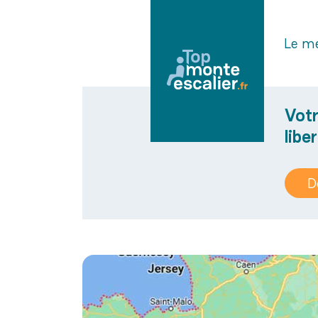
Le me
Votr
libe
D