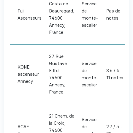
Costa de
Service
Fuji
Beauregard,
de
Pas de
Ascenseurs
74600
monte-
notes
Annecy,
escalier
France
27 Rue
Gustave
Service
KONE
Eiffel,
de
3.6 / 5 -
ascenseur
74600
monte-
11 notes
Annecy
Annecy,
escalier
France
21 Chem. de
Service
la Croix,
ACAF
de
2.7 / 5 -
74600