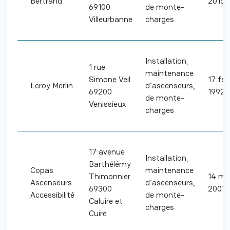
Bertrand
2015
69100
de monte-
Villeurbanne
charges
Installation,
1 rue
maintenance
Simone Veil
17 fév
Leroy Merlin
d'ascenseurs,
69200
1992
de monte-
Venissieux
charges
17 avenue
Installation,
Barthélémy
Copas
maintenance
Thimonnier
14 ma
Ascenseurs
d'ascenseurs,
69300
2001
Accessibilité
de monte-
Caluire et
charges
Cuire