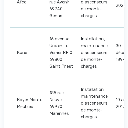
Afeo
rue Avenir
d'ascenseurs,
2023
69740
de monte-
Genas
charges
16 avenue
Installation,
Urbain Le
maintenance
30
Kone
Verrier BP 0
d'ascenseurs,
déce
69800
de monte-
1899
Saint Priest
charges
Installation,
185 rue
maintenance
Boyer Monte
Neuve
10 avri
d'ascenseurs,
Meubles
69970
2017
de monte-
Marennes
charges