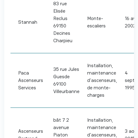
83 rue
Elisée
Reclus
Monte-
16 avri
Stannah
69150
escaliers
2002
Decines
Charpieu
Installation,
35 rue Jules
Paca
maintenance
4
Guesde
Ascenseurs
d'ascenseurs,
septe
69100
Services
de monte-
1995
Villeurbanne
charges
bât 7 2
Installation,
avenue
maintenance
Ascenseurs
3 aoű
Piaton
d'ascenseurs,