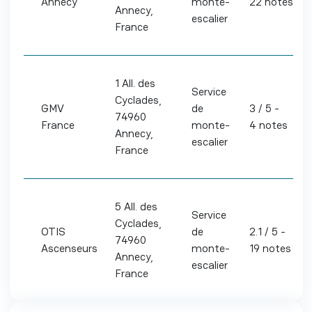
Annecy
monte-
22 notes
Annecy,
escalier
France
1 All. des
Service
Cyclades,
GMV
de
3 / 5 -
74960
France
monte-
4 notes
Annecy,
escalier
France
5 All. des
Service
Cyclades,
OTIS
de
2.1 / 5 -
74960
Ascenseurs
monte-
19 notes
Annecy,
escalier
France