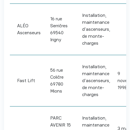
Installation,
16 rue
maintenance
ALÉO
Serričres
d'ascenseurs,
Ascenseurs
69540
de monte-
Irigny
charges
Installation,
56 rue
maintenance
9
Coličre
Fast Lift
d'ascenseurs,
nove
69780
de monte-
1998
Mions
charges
PARC
Installation,
AVENIR 15
maintenance
3 mai