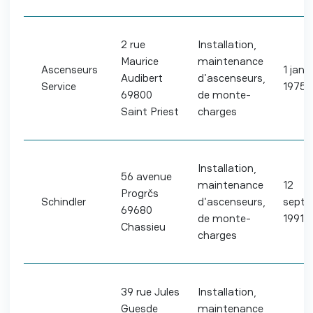
2 rue
Installation,
Maurice
maintenance
Ascenseurs
1 janvi
Audibert
d'ascenseurs,
Service
1975
69800
de monte-
Saint Priest
charges
Installation,
56 avenue
maintenance
12
Progrčs
Schindler
d'ascenseurs,
septe
69680
de monte-
1991
Chassieu
charges
39 rue Jules
Installation,
Guesde
maintenance