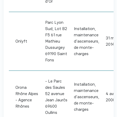
d'Or
Parc Lyon
Sud, Lot B2
Installation,
F5 61 rue
maintenance
31 ma
Onlyft
Mathieu
d'ascenseurs,
2014
Dussurgey
de monte-
69190 Saint
charges
Fons
- Le Parc
Installation,
Orona
des Saules
maintenance
Rhône Alpes
52 avenue
4 avril
d'ascenseurs,
- Agence
Jean Jaurčs
2000
de monte-
Rhônes
69600
charges
Oullins