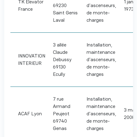
TK Elevator
1 janvi
69230
d'ascenseurs,
France
1973
Saint Genis
de monte-
Laval
charges
3 allée
Installation,
Claude
maintenance
INNOVATION
Debussy
d'ascenseurs,
INTERIEUR
69130
de monte-
Ecully
charges
7 rue
Installation,
Armand
maintenance
3 mar
ACAF Lyon
Peujeot
d'ascenseurs,
2008
69740
de monte-
Genas
charges