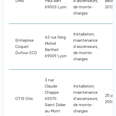
DMA
Paul Bert
d'ascenseurs,
déce
69003 Lyon
de monte-
2013
charges
Installation,
42 rue Serg
Entreprise
maintenance
Michel
Coquet
d'ascenseurs,
Berthet
Dufour ECD
de monte-
69009 Lyon
charges
3 rue
Claude
Installation,
Chappe
maintenance
25 jan
OTIS Otis
69370
d'ascenseurs,
2003
Saint Didier
de monte-
au Mont
charges