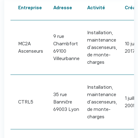
Entreprise
Adresse
Activité
Créat
Installation,
9 rue
maintenance
MC2A
Chambfort
10 juil
d'ascenseurs,
Ascenseurs
69100
2017
de monte-
Villeurbanne
charges
Installation,
35 rue
maintenance
1 juille
CTRL5
Banničre
d'ascenseurs,
2005
69003 Lyon
de monte-
charges