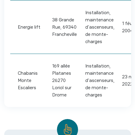
Installation,
38 Grande
maintenance
1 févri
Energie lift
Rue, 69340
d'ascenseurs,
2004
Francheville
de monte-
charges
169 allée
Installation,
Chabanis
Platanes
maintenance
23 ma
Monte
26270
d'ascenseurs,
2022
Escaliers
Loriol sur
de monte-
Drome
charges